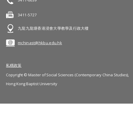
3411-6639
3411-5727
九龍九龍塘香港浸會大學教學及行政大樓
mchinast@hkbu.edu.hk
私穩政策
Copyright © Master of Social Sciences (Contemporary China Studies),
Hong Kong Baptist University