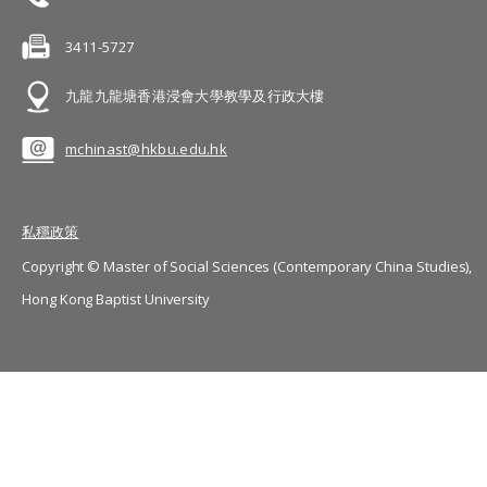
3411-5727
九龍九龍塘香港浸會大學教學及行政大樓
mchinast@hkbu.edu.hk
私穩政策
Copyright © Master of Social Sciences (Contemporary China Studies),
Hong Kong Baptist University